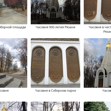
оборной площади
Часовня 900-летия Рязани
Часовня в чест
Ряза
совня
Часовня в Соборном парке
Часо