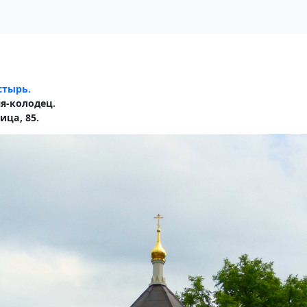
стырь.
я-колодец.
ица, 85.