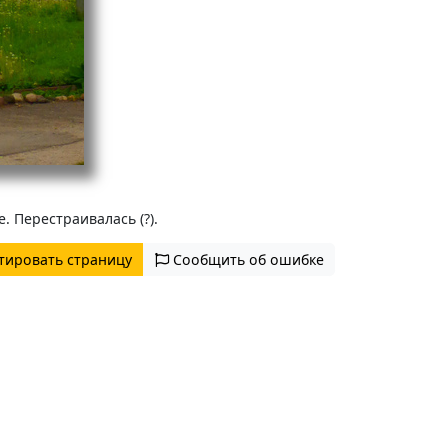
 Перестраивалась (?).
тировать страницу
Сообщить об ошибке