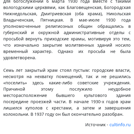
для богослужений 6 марта 1930 года вместе с такими
вологодскими церквями, как Благовещенская, Богородская
Нижнедольская, Дмитриевская (оба храма), Никольская
Владыченская, Пятницкая. В мае-июле 1930 года
уполномоченные религиозных общин обращались в
губернский и окружной административные отделы с
просьбой вернуть приходские храмы, мотивируя это тем,
что изначально закрытие молитвенных зданий носило
временный характер. Однако их просьба не была
удовлетворена.
Семь лет закрытый храм стоял пустым: городские власти,
несмотря на нехватку помещений, так и не решились
«поселить» здесь какие-либо советские учреждения.
Причиной этому послужило неудобное
месторасположение бывшего культового здания
посередине проезжей части. В начале 1930-х годов храм
лишился куполов с крестами, а затем и завершения
колокольни. В 1937 году он был окончательно разобран.
Источник -
cultinfo.ru