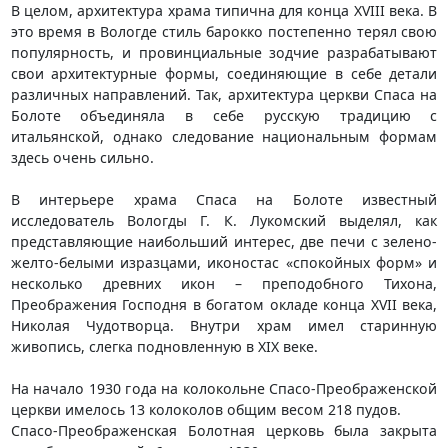
В целом, архитектура храма типична для конца XVIII века. В
это время в Вологде стиль барокко постепенно терял свою
популярность, и провинциальные зодчие разрабатывают
свои архитектурные формы, соединяющие в себе детали
различных направлений. Так, архитектура церкви Спаса на
Болоте объединяла в себе русскую традицию с
итальянской, однако следование национальным формам
здесь очень сильно.
В интерьере храма Спаса на Болоте известный
исследователь Вологды Г. К. Лукомский выделял, как
представляющие наибольший интерес, две печи с зелено-
желто-белыми изразцами, иконостас «спокойных форм» и
несколько древних икон – преподобного Тихона,
Преображения Господня в богатом окладе конца XVII века,
Николая Чудотворца. Внутри храм имел старинную
живопись, слегка подновленную в XIX веке.
На начало 1930 года на колокольне Спасо-Преображенской
церкви имелось 13 колоколов общим весом 218 пудов.
Спасо-Преображенская Болотная церковь была закрыта