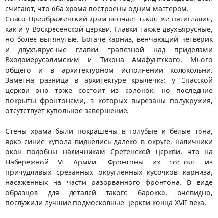
считают, что оба храма построены одним мастером.
Спасо-Преображенский храм венчает такое же пятиглавие,
как и у Воскресенской церкви. Главки также двухъярусные,
но более вытянутые. Богаче карниз, венчающий четверик
и двухъярусные главки трапезной над приделами
Входоиерусалимским и Тихона Амафунтского. Много
общего и в архитектурном исполнении колокольни.
Заметна разница в архитектуре крылечка: у Спасской
церкви оно тоже состоит из колонок, но последние
покрыты фронтонами, в которых вырезаны полукружия,
отсутствует купольное завершение.
Стены храма были покрашены в голубые и белые тона,
ярко синие купола виднелись далеко в округе, наличники
окон подобны наличникам Cpетенской церкви, что на
Набережной VI Армии. Фронтоны их состоят из
причудливых срезанных округленных кусочков карниза,
насаженных на части разорванного фронтона. В виде
образцов для деталей такого барокко, очевидно,
послужили лучшие подмосковные церкви конца XVII века.