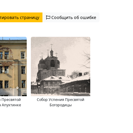
тировать страницу
Сообщить об ошибке
я Пресвятой
Собор Успения Пресвятой
а Апухтинке
Богородицы