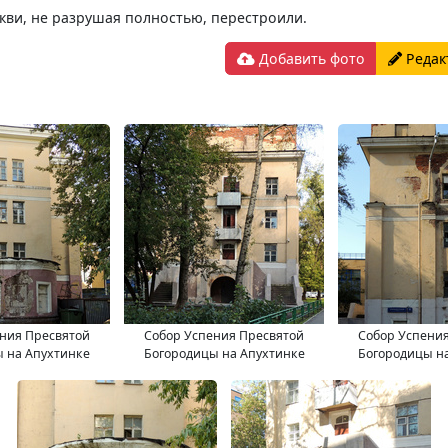
ркви, не разрушая полностью, перестроили.
Добавить фото
Редак
ния Пресвятой
Собор Успения Пресвятой
Собор Успени
 на Апухтинке
Богородицы на Апухтинке
Богородицы н