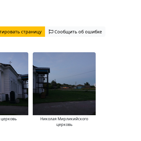
тировать страницу
Сообщить об ошибке
 церковь
Николая Мирликийского
церковь