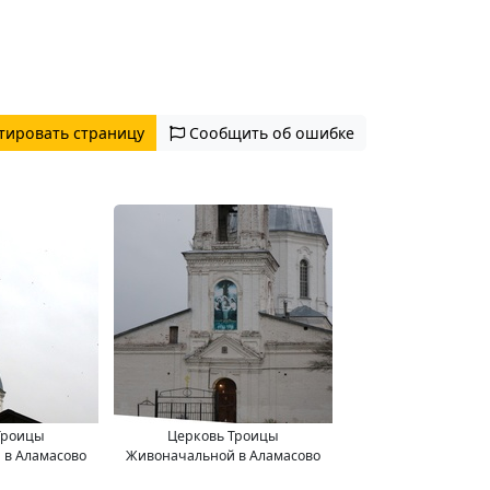
тировать страницу
Сообщить об ошибке
Троицы
Церковь Троицы
 в Аламасово
Живоначальной в Аламасово